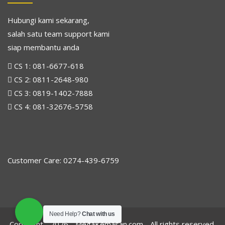
Hubungi kami sekarang,
salah satu team support kami
siap membantu anda
CS 1:
081-6677-618
CS 2:
0811-2648-980
CS 3:
0819-1402-7888
CS 4:
081-32676-5758
Customer Care: 0274-439-6759
Need Help?
Chat with us
Copyright - 2026 -
MegaKemasan.com
- All rights reserved.