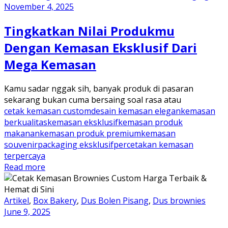
November 4, 2025
Tingkatkan Nilai Produkmu
Dengan Kemasan Eksklusif Dari
Mega Kemasan
Kamu sadar nggak sih, banyak produk di pasaran
sekarang bukan cuma bersaing soal rasa atau
cetak kemasan custom
desain kemasan elegan
kemasan
berkualitas
kemasan eksklusif
kemasan produk
makanan
kemasan produk premium
kemasan
souvenir
packaging eksklusif
percetakan kemasan
terpercaya
Read more
Artikel
,
Box Bakery
,
Dus Bolen Pisang
,
Dus brownies
June 9, 2025