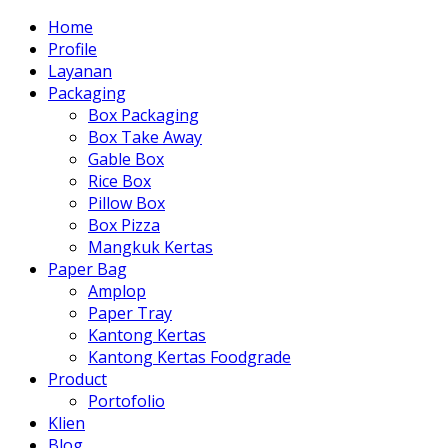
Home
Profile
Layanan
Packaging
Box Packaging
Box Take Away
Gable Box
Rice Box
Pillow Box
Box Pizza
Mangkuk Kertas
Paper Bag
Amplop
Paper Tray
Kantong Kertas
Kantong Kertas Foodgrade
Product
Portofolio
Klien
Blog