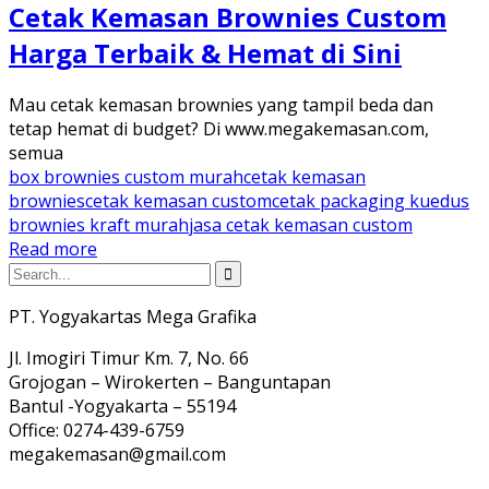
Cetak Kemasan Brownies Custom
Harga Terbaik & Hemat di Sini
Mau cetak kemasan brownies yang tampil beda dan
tetap hemat di budget? Di www.megakemasan.com,
semua
box brownies custom murah
cetak kemasan
brownies
cetak kemasan custom
cetak packaging kue
dus
brownies kraft murah
jasa cetak kemasan custom
Read more
PT. Yogyakartas Mega Grafika
Jl. Imogiri Timur Km. 7, No. 66
Grojogan – Wirokerten – Banguntapan
Bantul -Yogyakarta – 55194
Office: 0274-439-6759
megakemasan@gmail.com