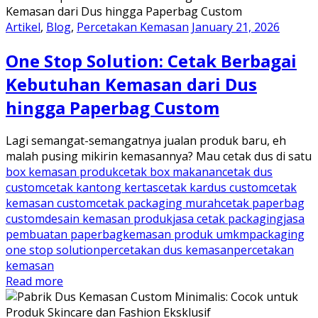
Artikel
,
Blog
,
Percetakan Kemasan
January 21, 2026
One Stop Solution: Cetak Berbagai
Kebutuhan Kemasan dari Dus
hingga Paperbag Custom
Lagi semangat-semangatnya jualan produk baru, eh
malah pusing mikirin kemasannya? Mau cetak dus di satu
box kemasan produk
cetak box makanan
cetak dus
custom
cetak kantong kertas
cetak kardus custom
cetak
kemasan custom
cetak packaging murah
cetak paperbag
custom
desain kemasan produk
jasa cetak packaging
jasa
pembuatan paperbag
kemasan produk umkm
packaging
one stop solution
percetakan dus kemasan
percetakan
kemasan
Read more