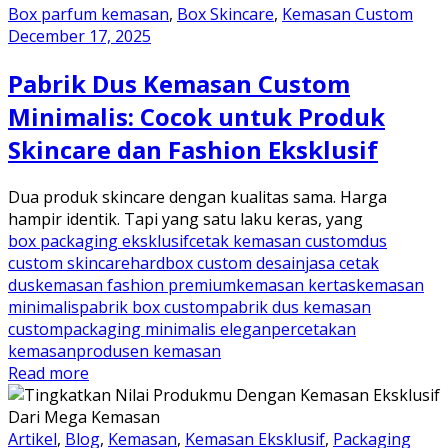
Box parfum kemasan
,
Box Skincare
,
Kemasan Custom
December 17, 2025
Pabrik Dus Kemasan Custom
Minimalis: Cocok untuk Produk
Skincare dan Fashion Eksklusif
Dua produk skincare dengan kualitas sama. Harga
hampir identik. Tapi yang satu laku keras, yang
box packaging eksklusif
cetak kemasan custom
dus
custom skincare
hardbox custom desain
jasa cetak
dus
kemasan fashion premium
kemasan kertas
kemasan
minimalis
pabrik box custom
pabrik dus kemasan
custom
packaging minimalis elegan
percetakan
kemasan
produsen kemasan
Read more
Artikel
,
Blog
,
Kemasan
,
Kemasan Eksklusif
,
Packaging