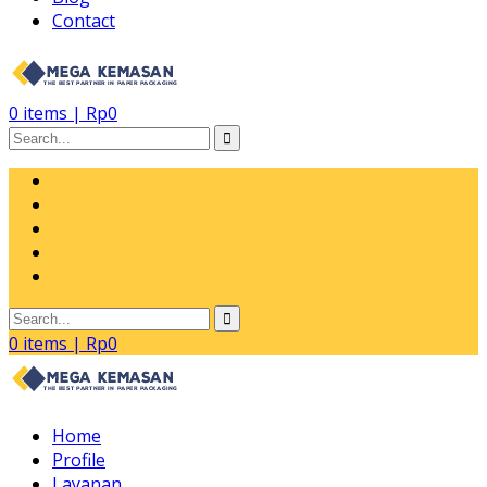
Contact
0
items |
Rp
0
0
items |
Rp
0
Home
Profile
Layanan