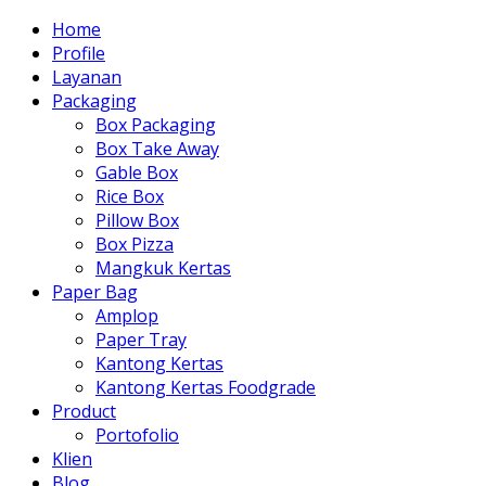
Home
Profile
Layanan
Packaging
Box Packaging
Box Take Away
Gable Box
Rice Box
Pillow Box
Box Pizza
Mangkuk Kertas
Paper Bag
Amplop
Paper Tray
Kantong Kertas
Kantong Kertas Foodgrade
Product
Portofolio
Klien
Blog