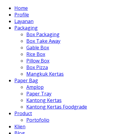
Home
Profile
Layanan
Packaging
Box Packaging
Box Take Away
Gable Box
Rice Box
Pillow Box
Box Pizza
Mangkuk Kertas
Paper Bag
Amplop
Paper Tray
Kantong Kertas
Kantong Kertas Foodgrade
Product
Portofolio
Klien
Blog