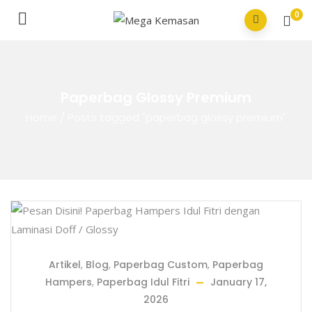
0
Paperbag Glossy Premium
Home
/
Posts tagged "paperbag glossy premium"
Artikel
,
Blog
,
Paperbag Custom
,
Paperbag
Hampers
,
Paperbag Idul Fitri
January 17,
2026