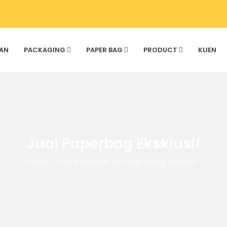
AN
PACKAGING
PAPER BAG
PRODUCT
KLIEN
Jual Paperbag Eksklusif
Home
/
Posts tagged "jual paperbag eksklusif"