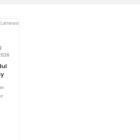
g
2026
dul
sy
an
ue