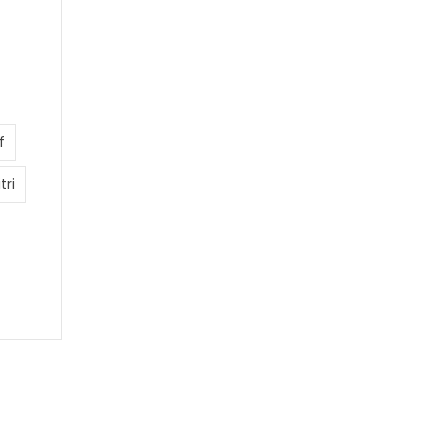
f
tri