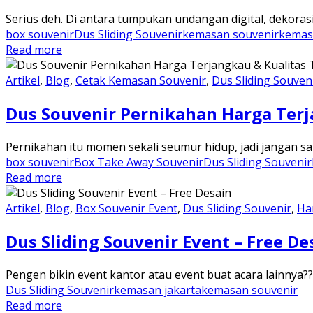
Serius deh. Di antara tumpukan undangan digital, dekoras
box souvenir
Dus Sliding Souvenir
kemasan souvenir
kemas
Read more
Artikel
,
Blog
,
Cetak Kemasan Souvenir
,
Dus Sliding Souven
Dus Souvenir Pernikahan Harga Terj
Pernikahan itu momen sekali seumur hidup, jadi jangan 
box souvenir
Box Take Away Souvenir
Dus Sliding Souvenir
Read more
Artikel
,
Blog
,
Box Souvenir Event
,
Dus Sliding Souvenir
,
Ha
Dus Sliding Souvenir Event – Free De
Pengen bikin event kantor atau event buat acara lainnya?
Dus Sliding Souvenir
kemasan jakarta
kemasan souvenir
Read more