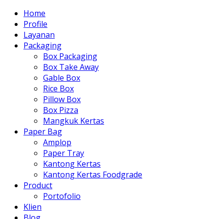
Home
Profile
Layanan
Packaging
Box Packaging
Box Take Away
Gable Box
Rice Box
Pillow Box
Box Pizza
Mangkuk Kertas
Paper Bag
Amplop
Paper Tray
Kantong Kertas
Kantong Kertas Foodgrade
Product
Portofolio
Klien
Blog