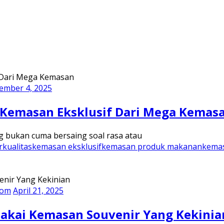
ember 4, 2025
 Kemasan Eksklusif Dari Mega Kemas
g bukan cuma bersaing soal rasa atau
kualitas
kemasan eksklusif
kemasan produk makanan
kema
tom
April 21, 2025
Pakai Kemasan Souvenir Yang Kekinia