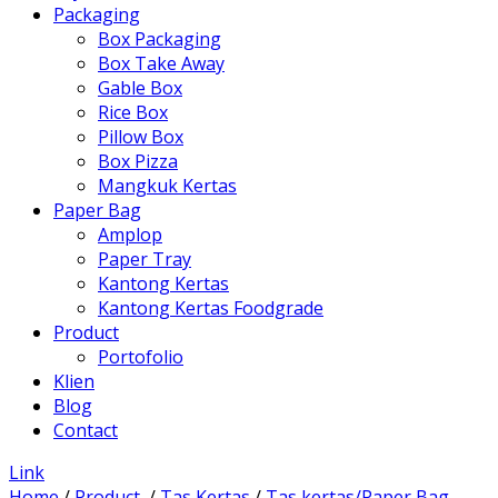
Packaging
Box Packaging
Box Take Away
Gable Box
Rice Box
Pillow Box
Box Pizza
Mangkuk Kertas
Paper Bag
Amplop
Paper Tray
Kantong Kertas
Kantong Kertas Foodgrade
Product
Portofolio
Klien
Blog
Contact
Link
Home
/
Product
/
Tas Kertas
/
Tas kertas/Paper Bag