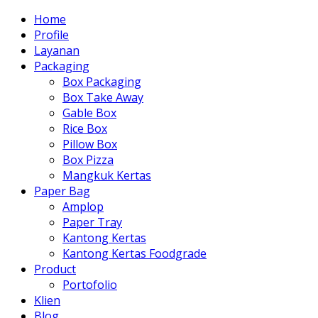
Home
Profile
Layanan
Packaging
Box Packaging
Box Take Away
Gable Box
Rice Box
Pillow Box
Box Pizza
Mangkuk Kertas
Paper Bag
Amplop
Paper Tray
Kantong Kertas
Kantong Kertas Foodgrade
Product
Portofolio
Klien
Blog