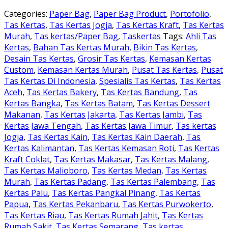
Categories:
Paper Bag
,
Paper Bag Product
,
Portofolio
,
Tas Kertas
,
Tas Kertas Jogja
,
Tas Kertas Kraft
,
Tas Kertas
Murah
,
Tas kertas/Paper Bag
,
Taskertas
Tags:
Ahli Tas
Kertas
,
Bahan Tas Kertas Murah
,
Bikin Tas Kertas
,
Desain Tas Kertas
,
Grosir Tas Kertas
,
Kemasan Kertas
Custom
,
Kemasan Kertas Murah
,
Pusat Tas Kertas
,
Pusat
Tas Kertas Di Indonesia
,
Spesialis Tas Kertas
,
Tas Kertas
Aceh
,
Tas Kertas Bakery
,
Tas Kertas Bandung
,
Tas
Kertas Bangka
,
Tas Kertas Batam
,
Tas Kertas Dessert
Makanan
,
Tas Kertas Jakarta
,
Tas Kertas Jambi
,
Tas
Kertas Jawa Tengah
,
Tas Kertas Jawa Timur
,
Tas kertas
Jogja
,
Tas Kertas Kain
,
Tas Kertas Kain Daerah
,
Tas
Kertas Kalimantan
,
Tas Kertas Kemasan Roti
,
Tas Kertas
Kraft Coklat
,
Tas Kertas Makasar
,
Tas Kertas Malang
,
Tas Kertas Malioboro
,
Tas Kertas Medan
,
Tas Kertas
Murah
,
Tas Kertas Padang
,
Tas Kertas Palembang
,
Tas
Kertas Palu
,
Tas Kertas Pangkal Pinang
,
Tas Kertas
Papua
,
Tas Kertas Pekanbaru
,
Tas Kertas Purwokerto
,
Tas Kertas Riau
,
Tas Kertas Rumah Jahit
,
Tas Kertas
Rumah Sakit
,
Tas Kertas Semarang
,
Tas kertas