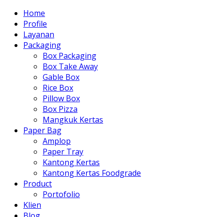
Home
Profile
Layanan
Packaging
Box Packaging
Box Take Away
Gable Box
Rice Box
Pillow Box
Box Pizza
Mangkuk Kertas
Paper Bag
Amplop
Paper Tray
Kantong Kertas
Kantong Kertas Foodgrade
Product
Portofolio
Klien
Blog