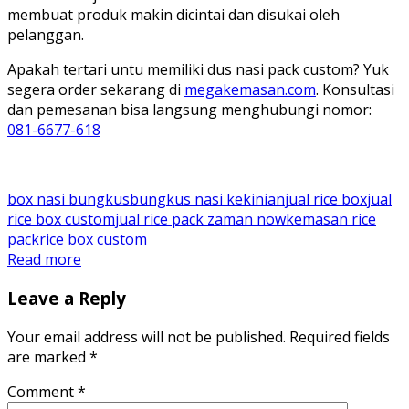
membuat produk makin dicintai dan disukai oleh
pelanggan.
Apakah tertari untu memiliki dus nasi pack custom? Yuk
segera order sekarang di
megakemasan.com
. Konsultasi
dan pemesanan bisa langsung menghubungi nomor:
081-6677-618
box nasi bungkus
bungkus nasi kekinian
jual rice box
jual
rice box custom
jual rice pack zaman now
kemasan rice
pack
rice box custom
Read more
Leave a Reply
Your email address will not be published.
Required fields
are marked
*
Comment
*