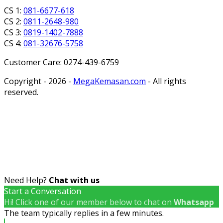
CS 1:
081-6677-618
CS 2:
0811-2648-980
CS 3:
0819-1402-7888
CS 4:
081-32676-5758
Customer Care: 0274-439-6759
Copyright - 2026 -
MegaKemasan.com
- All rights
reserved.
Need Help?
Chat with us
Start a Conversation
Hi! Click one of our member below to chat on
Whatsapp
The team typically replies in a few minutes.