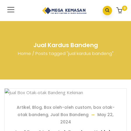
0
Jual Kardus Bandeng
Home
/
Posts tagged "jual kardus bandeng"
Artikel
,
Blog
,
Box oleh-oleh custom
,
box otak-
otak bandeng
,
Jual Box Bandeng
May 22,
2024