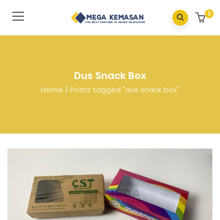
0
Dus Snack Box
Home
/
Posts tagged "dus snack box"