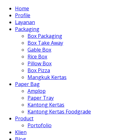
Home
Profile
Layanan
Packaging
Box Packaging
Box Take Away
Gable Box
Rice Box
Pillow Box
Box Pizza
Mangkuk Kertas
Paper Bag
Amplop
Paper Tray
Kantong Kertas
Kantong Kertas Foodgrade
Product
Portofolio
Klien
Blog