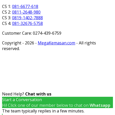
CS 1:
081-6677-618
CS 2:
0811-2648-980
CS 3:
0819-1402-7888
CS 4:
081-32676-5758
Customer Care: 0274-439-6759
Copyright - 2026 -
MegaKemasan.com
- All rights
reserved.
Need Help?
Chat with us
Start a Conversation
Hi! Click one of our member below to chat on
Whatsapp
The team typically replies in a few minutes.