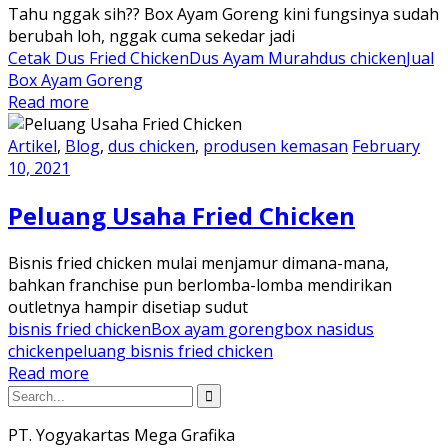
Tahu nggak sih?? Box Ayam Goreng kini fungsinya sudah
berubah loh, nggak cuma sekedar jadi
Cetak Dus Fried Chicken
Dus Ayam Murah
dus chicken
Jual
Box Ayam Goreng
Read more
Artikel
,
Blog
,
dus chicken
,
produsen kemasan
February
10, 2021
Peluang Usaha Fried Chicken
Bisnis fried chicken mulai menjamur dimana-mana,
bahkan franchise pun berlomba-lomba mendirikan
outletnya hampir disetiap sudut
bisnis fried chicken
Box ayam goreng
box nasi
dus
chicken
peluang bisnis fried chicken
Read more
PT. Yogyakartas Mega Grafika