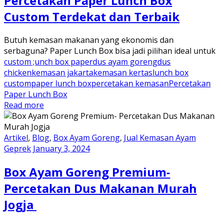
Percetakan Paper Lunch Box
Custom Terdekat dan Terbaik
Butuh kemasan makanan yang ekonomis dan
serbaguna? Paper Lunch Box bisa jadi pilihan ideal untuk
custom ;unch box paper
dus ayam goreng
dus
chicken
kemasan jakarta
kemasan kertas
lunch box
custom
paper lunch box
percetakan kemasan
Percetakan
Paper Lunch Box
Read more
Artikel
,
Blog
,
Box Ayam Goreng
,
Jual Kemasan Ayam
Geprek
January 3, 2024
Box Ayam Goreng Premium-
Percetakan Dus Makanan Murah
Jogja