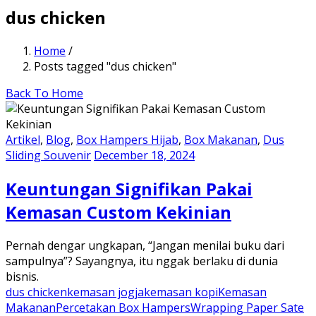
dus chicken
Home
/
Posts tagged "dus chicken"
Back To Home
Artikel
,
Blog
,
Box Hampers Hijab
,
Box Makanan
,
Dus
Sliding Souvenir
December 18, 2024
Keuntungan Signifikan Pakai
Kemasan Custom Kekinian
Pernah dengar ungkapan, “Jangan menilai buku dari
sampulnya”? Sayangnya, itu nggak berlaku di dunia
bisnis.
dus chicken
kemasan jogja
kemasan kopi
Kemasan
Makanan
Percetakan Box Hampers
Wrapping Paper Sate