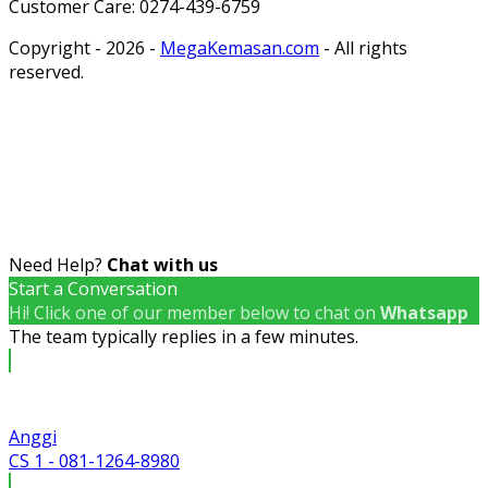
Customer Care: 0274-439-6759
Copyright - 2026 -
MegaKemasan.com
- All rights
reserved.
Need Help?
Chat with us
Start a Conversation
Hi! Click one of our member below to chat on
Whatsapp
The team typically replies in a few minutes.
Anggi
CS 1 - 081-1264-8980