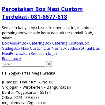
Percetakan Box Nasi Custom
Terdekat- 081-6677-618
Semakin banyaknya bisnis kuliner saat ini, membuat
persaingannya makin ketat dan tak terkendali. Nah,
dalam
Box Aqiqah
Box Catering
Box Catering Custom
Box
Gudeg
Box Nasi Custom
Dus Nasi 20x 20
dus roti
Jual Dus
Nasi
Percetakan Kemasan Jogja
Read more
PT. Yogyakartas Mega Grafika
Jl. Imogiri Timur Km. 7, No. 66
Grojogan – Wirokerten – Banguntapan
Bantul -Yogyakarta – 55194
Office: 0274-439-6759
megakemasan@gmail.com