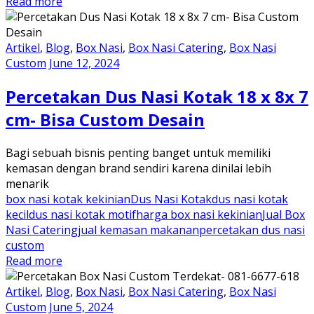
Read more
Artikel
,
Blog
,
Box Nasi
,
Box Nasi Catering
,
Box Nasi
Custom
June 12, 2024
Percetakan Dus Nasi Kotak 18 x 8x 7
cm- Bisa Custom Desain
Bagi sebuah bisnis penting banget untuk memiliki
kemasan dengan brand sendiri karena dinilai lebih
menarik
box nasi kotak kekinian
Dus Nasi Kotak
dus nasi kotak
kecil
dus nasi kotak motif
harga box nasi kekinian
Jual Box
Nasi Catering
jual kemasan makanan
percetakan dus nasi
custom
Read more
Artikel
,
Blog
,
Box Nasi
,
Box Nasi Catering
,
Box Nasi
Custom
June 5, 2024