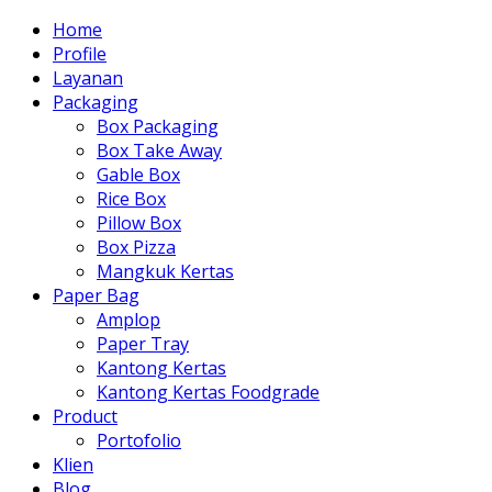
Home
Profile
Layanan
Packaging
Box Packaging
Box Take Away
Gable Box
Rice Box
Pillow Box
Box Pizza
Mangkuk Kertas
Paper Bag
Amplop
Paper Tray
Kantong Kertas
Kantong Kertas Foodgrade
Product
Portofolio
Klien
Blog