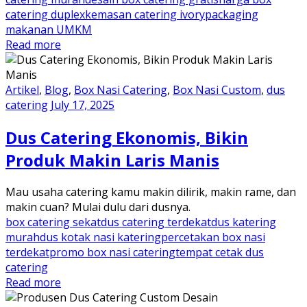
catering duplex
kemasan catering ivory
packaging
makanan UMKM
Read more
Artikel
,
Blog
,
Box Nasi Catering
,
Box Nasi Custom
,
dus
catering
July 17, 2025
Dus Catering Ekonomis, Bikin
Produk Makin Laris Manis
Mau usaha catering kamu makin dilirik, makin rame, dan
makin cuan? Mulai dulu dari dusnya.
box catering sekat
dus catering terdekat
dus katering
murah
dus kotak nasi katering
percetakan box nasi
terdekat
promo box nasi catering
tempat cetak dus
catering
Read more