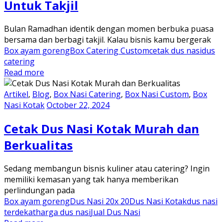
Untuk Takjil
Bulan Ramadhan identik dengan momen berbuka puasa
bersama dan berbagi takjil. Kalau bisnis kamu bergerak
Box ayam goreng
Box Catering Custom
cetak dus nasi
dus
catering
Read more
Artikel
,
Blog
,
Box Nasi Catering
,
Box Nasi Custom
,
Box
Nasi Kotak
October 22, 2024
Cetak Dus Nasi Kotak Murah dan
Berkualitas
Sedang membangun bisnis kuliner atau catering? Ingin
memiliki kemasan yang tak hanya memberikan
perlindungan pada
Box ayam goreng
Dus Nasi 20x 20
Dus Nasi Kotak
dus nasi
terdekat
harga dus nasi
Jual Dus Nasi