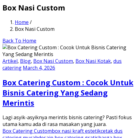
Box Nasi Custom
Home
/
Box Nasi Custom
Back To Home
Artikel
,
Blog
,
Box Nasi Custom
,
Box Nasi Kotak
,
dus
catering
March 4, 2026
Box Catering Custom : Cocok Untuk
Bisnis Catering Yang Sedang
Merintis
Lagi asyik-asyiknya merintis bisnis catering? Pasti fokus
utama kamu ada di rasa masakan yang juara.
Box Catering Custom
box nasi kraft estetik
cetak dus
catering murah
desain box catering gratis
harga box