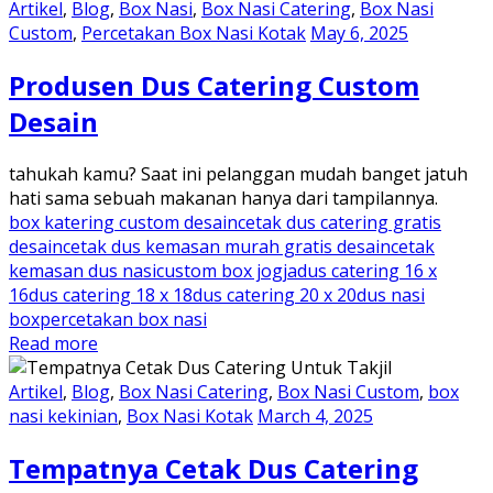
Artikel
,
Blog
,
Box Nasi
,
Box Nasi Catering
,
Box Nasi
Custom
,
Percetakan Box Nasi Kotak
May 6, 2025
Produsen Dus Catering Custom
Desain
tahukah kamu? Saat ini pelanggan mudah banget jatuh
hati sama sebuah makanan hanya dari tampilannya.
box katering custom desain
cetak dus catering gratis
desain
cetak dus kemasan murah gratis desain
cetak
kemasan dus nasi
custom box jogja
dus catering 16 x
16
dus catering 18 x 18
dus catering 20 x 20
dus nasi
box
percetakan box nasi
Read more
Artikel
,
Blog
,
Box Nasi Catering
,
Box Nasi Custom
,
box
nasi kekinian
,
Box Nasi Kotak
March 4, 2025
Tempatnya Cetak Dus Catering