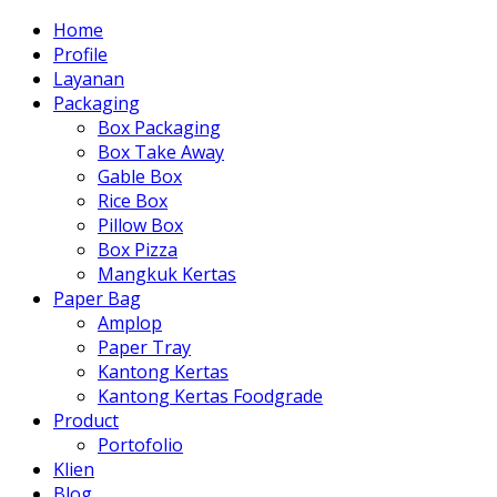
Home
Profile
Layanan
Packaging
Box Packaging
Box Take Away
Gable Box
Rice Box
Pillow Box
Box Pizza
Mangkuk Kertas
Paper Bag
Amplop
Paper Tray
Kantong Kertas
Kantong Kertas Foodgrade
Product
Portofolio
Klien
Blog