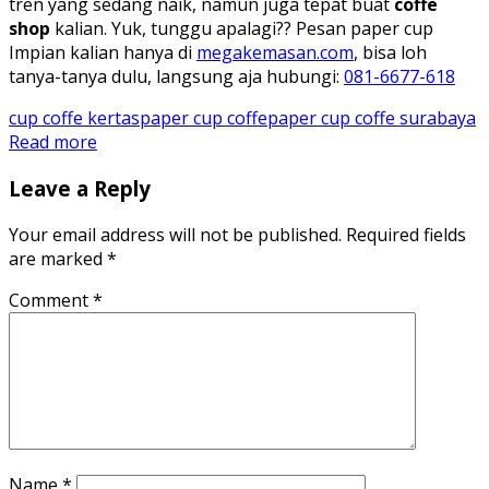
tren yang sedang naik, namun juga tepat buat
coffe
shop
kalian. Yuk, tunggu apalagi?? Pesan paper cup
Impian kalian hanya di
megakemasan.com
, bisa loh
tanya-tanya dulu, langsung aja hubungi:
081-6677-618
cup coffe kertas
paper cup coffe
paper cup coffe surabaya
Read more
Leave a Reply
Your email address will not be published.
Required fields
are marked
*
Comment
*
Name
*