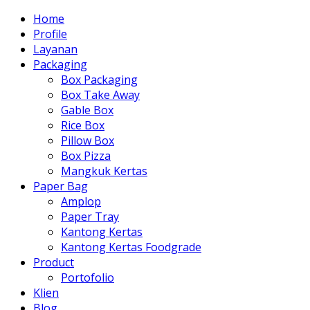
Home
Profile
Layanan
Packaging
Box Packaging
Box Take Away
Gable Box
Rice Box
Pillow Box
Box Pizza
Mangkuk Kertas
Paper Bag
Amplop
Paper Tray
Kantong Kertas
Kantong Kertas Foodgrade
Product
Portofolio
Klien
Blog