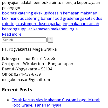
penyajian adalah pembuka pintu menuju kepercayaan
pelanggan.
box nasi catering eksklusif
desain kemasan makanan
kekinian
dus catering bahan food grade
harga cetak dus
catering custom
produsen packaging makanan ramah
kantong
supplier kemasan makanan Jogja
Read more
PT. Yogyakartas Mega Grafika
Jl. Imogiri Timur Km. 7, No. 66
Grojogan – Wirokerten – Banguntapan
Bantul -Yogyakarta – 55194
Office: 0274-439-6759
megakemasan@gmail.com
Recent Posts
Cetak Kertas Alas Makanan Custom Logo: Murah,
Food Grade, Tahan Minyak!