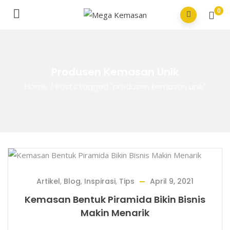
0
Produsen Kemasan Unik
Home
/
Posts tagged "produsen kemasan unik"
Artikel
,
Blog
,
Inspirasi
,
Tips
April 9, 2021
Kemasan Bentuk Piramida Bikin Bisnis
Makin Menarik