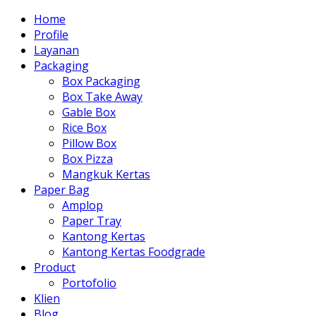
Home
Profile
Layanan
Packaging
Box Packaging
Box Take Away
Gable Box
Rice Box
Pillow Box
Box Pizza
Mangkuk Kertas
Paper Bag
Amplop
Paper Tray
Kantong Kertas
Kantong Kertas Foodgrade
Product
Portofolio
Klien
Blog