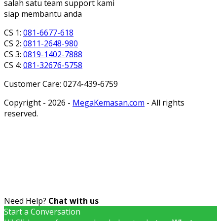
salah satu team support kami
siap membantu anda
CS 1:
081-6677-618
CS 2:
0811-2648-980
CS 3:
0819-1402-7888
CS 4:
081-32676-5758
Customer Care: 0274-439-6759
Copyright - 2026 -
MegaKemasan.com
- All rights
reserved.
Need Help?
Chat with us
Start a Conversation