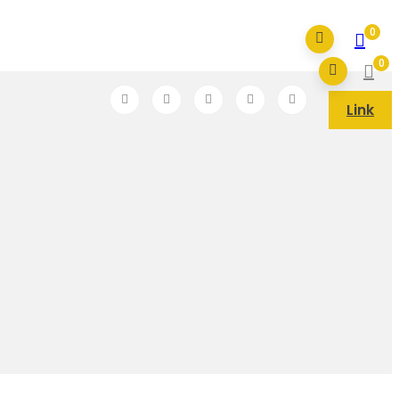
0
0
Link