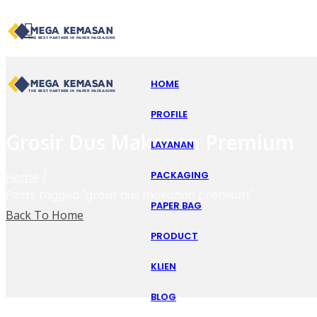
HOME
PROFILE
Grosir Dus Makanan Premium
LAYANAN
PACKAGING
Home
/
Posts tagged "grosir dus makanan premium"
PAPER BAG
Back To Home
PRODUCT
KLIEN
BLOG