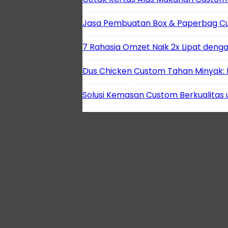
Jasa Pembuatan Box & Paperbag Cus
7 Rahasia Omzet Naik 2x Lipat deng
Dus Chicken Custom Tahan Minyak:
Solusi Kemasan Custom Berkualitas un