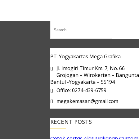
PT. Yogyakartas Mega Grafika
Jl. Imogiri Timur Km. 7, No. 66
Grojogan – Wirokerten – Bangunt
Bantul -Yogyakarta – 55194
Office: 0274-439-6759
megakemasan@gmail.com
RECENT POSTS
Cetak Kertas Alas Makanan Custom 