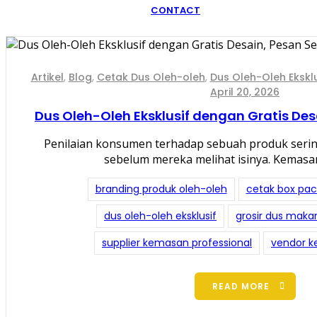
CONTACT
Artikel
,
Blog
,
Cetak Dus Oleh-oleh
,
Dus Oleh-Oleh Eksklu
April 20, 2026
Dus Oleh-Oleh Eksklusif dengan Gratis De
Penilaian konsumen terhadap sebuah produk serin
sebelum mereka melihat isinya. Kemas
branding produk oleh-oleh
cetak box pa
dus oleh-oleh eksklusif
grosir dus mak
supplier kemasan professional
vendor k
READ MORE