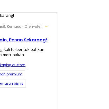
sif
,
Kemasan Oleh-oleh
sain, Pesan Sekarang!
g kali terbentuk bahkan
an merupakan
ckaging custom
anan premium
emasan bisnis