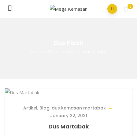
0
Dus Pisah
Home
/
Posts tagged "dus pisah"
Artikel
,
Blog
,
dus kemasan martabak
January 22, 2021
Dus Martabak