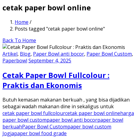
cetak paper bowl online
Home
/
Posts tagged "cetak paper bowl online"
Back To Home
Artikel
,
Blog
,
Paper Bowl anti bocor
,
Paper Bowl Custom
,
Paperbowl
September 4, 2025
Cetak Paper Bowl Fullcolour :
Praktis dan Ekonomis
Butuh kemasan makanan berkuah , yang bisa dijadikan
sebagai wadah makanan dine in sekaligus untuk
cetak paper bowl fullcolour
cetak paper bowl online
harga
paper bowl custom
paper bowl anti bocor
paper bowl
berkuah
Paper Bowl Custom
paper bowl custom
Jogja
paper bowl food grade