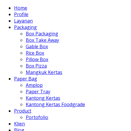
Home
Profile
Layanan
Packaging
Box Packaging
Box Take Away
Gable Box
Rice Box
Pillow Box
Box Pizza
Mangkuk Kertas
Paper Bag
Amplop
Paper Tray
Kantong Kertas
Kantong Kertas Foodgrade
Product
Portofolio
Klien
Blog