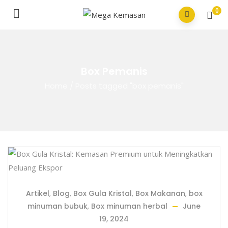
0
Box Pemanis
Home
/
Posts tagged "box pemanis"
Artikel
,
Blog
,
Box Gula Kristal
,
Box Makanan
,
box
minuman bubuk
,
Box minuman herbal
June
19, 2024