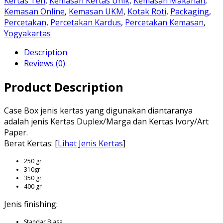
Kertas Teh
,
Kemasan Kertas Unik
,
Kemasan Makanan
,
Kemasan Online
,
Kemasan UKM
,
Kotak Roti
,
Packaging
,
Percetakan
,
Percetakan Kardus
,
Percetakan Kemasan
,
Yogyakartas
Description
Reviews (0)
Product Description
Case Box jenis kertas yang digunakan diantaranya
adalah jenis Kertas Duplex/Marga dan Kertas Ivory/Art
Paper.
Berat Kertas: [
Lihat Jenis Kertas
]
250 gr
310gr
350 gr
400 gr
Jenis finishing:
Standar Biasa