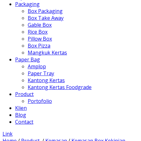
Packaging
Box Packaging
Box Take Away
Gable Box
Rice Box
Pillow Box
Box Pizza
Mangkuk Kertas
Paper Bag
Amplop
Paper Tray
Kantong Kertas
Kantong Kertas Foodgrade
Product
Portofolio
Klien
Blog
Contact
Link
Home
/
Product
/
Kemasan
/
Kemasan Box Kekinian