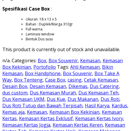
Spesifikasi Case Box
:
Ukuran :18 x 13 x 5
Bahan : Duplek/Marga 310gr
Full warna.
Laminasi window
Bentuk Dus susu
This product is currently out of stock and unavailable.
n/a
.
Categories:
Box
,
Box Souvenir
,
Kemasan
,
Kemasan
Box Kekinian
,
Portofolio
Tags:
Ahli Kemasan
,
Bikin
Kemasan
,
Box Handphone
,
Box Souvenir
,
Box Take A
Way
,
Box Tenteng
,
Case Box
,
casing
,
Cetak Kemasan
,
Desain Box
,
Desain Kemasan
,
Dikemas
,
Dus Catering
,
dus custom
,
Dus Kemasan Murah
,
Dus Kemasan Teh
,
Dus Kemasan UKM
,
Dus Kue
,
Dus Makanan
,
Dus Roti
,
Dus Roti Tutup dan Bawah Terpisah
,
Hasil Karya
,
Kardus
,
Kemas aja
,
Kemasan
,
Kemasan Box Kekinian
,
Kemasan
Kertas
,
Kemasan Kertas Exklusif
,
Kemasan Kertas Ivory
,
Kemasan Kertas Jogja
,
Kemasan Kertas Keren
,
Kemasan