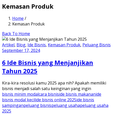
Kemasan Produk
Home
/
Kemasan Produk
Back To Home
Artikel
,
Blog
,
Ide Bisnis
,
Kemasan Produk
,
Peluang Bisnis
September 17, 2024
6 Ide Bisnis yang Menjanjikan
Tahun 2025
Kira-kira resolusi kamu 2025 apa nih? Apakah memiliki
bisnis menjadi salah satu keinginan yang ingin
bisnis minim modal
cara bisnis
ide bisnis makanan
ide
bisnis modal kecil
ide bisnis online 2025
ide bisnis
sampingan
peluang bisnis
peluang usaha
peluang usaha
2025