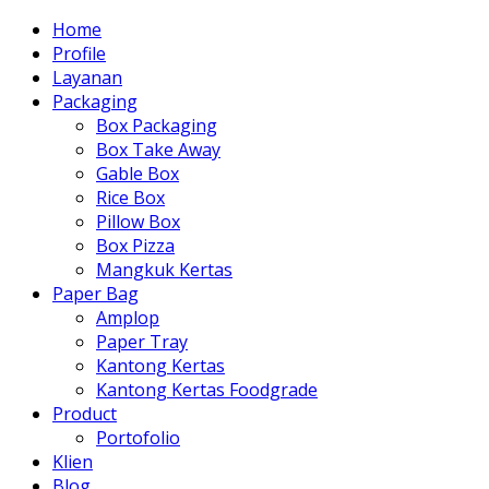
Home
Profile
Layanan
Packaging
Box Packaging
Box Take Away
Gable Box
Rice Box
Pillow Box
Box Pizza
Mangkuk Kertas
Paper Bag
Amplop
Paper Tray
Kantong Kertas
Kantong Kertas Foodgrade
Product
Portofolio
Klien
Blog