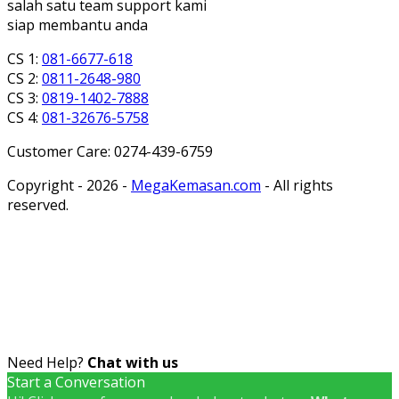
salah satu team support kami
siap membantu anda
CS 1:
081-6677-618
CS 2:
0811-2648-980
CS 3:
0819-1402-7888
CS 4:
081-32676-5758
Customer Care: 0274-439-6759
Copyright - 2026 -
MegaKemasan.com
- All rights
reserved.
Need Help?
Chat with us
Start a Conversation