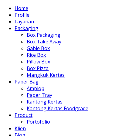
Home
Profile
Layanan
Packaging
Box Packaging
Box Take Away
Gable Box
Rice Box
Pillow Box
Box Pizza
Mangkuk Kertas
Paper Bag
Amplop
Paper Tray
Kantong Kertas
Kantong Kertas Foodgrade
Product
Portofolio
Klien
Blog