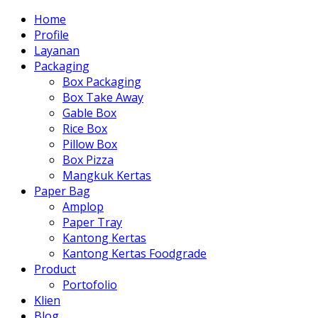
Home
Profile
Layanan
Packaging
Box Packaging
Box Take Away
Gable Box
Rice Box
Pillow Box
Box Pizza
Mangkuk Kertas
Paper Bag
Amplop
Paper Tray
Kantong Kertas
Kantong Kertas Foodgrade
Product
Portofolio
Klien
Blog