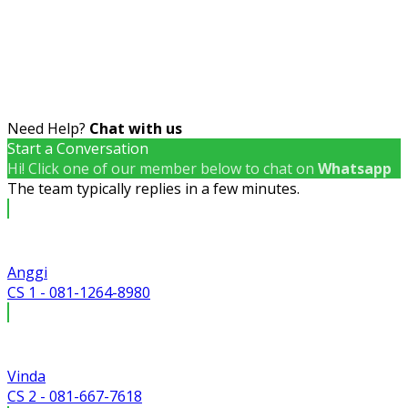
Need Help?
Chat with us
Start a Conversation
Hi! Click one of our member below to chat on
Whatsapp
The team typically replies in a few minutes.
Anggi
CS 1 - 081-1264-8980
Vinda
CS 2 - 081-667-7618