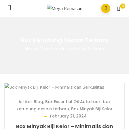
0
Box Kerudung Desain Terbaru
Home
/
box kerudung desain terbaru
Artikel
,
Blog
,
Box Essential Oil Auto Lock
,
box
kerudung desain terbaru
,
Box Minyak Biji Kelor
February 21, 2024
Box Minyak Biji Kelor – Minimalis dan