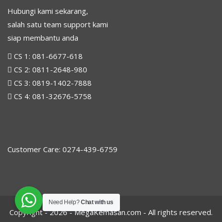
Hubungi kami sekarang,
salah satu team support kami
siap membantu anda
CS 1:
081-6677-618
CS 2:
0811-2648-980
CS 3:
0819-1402-7888
CS 4:
081-32676-5758
Customer Care: 0274-439-6759
Need Help?
Chat with us
Copyright - 2026 -
MegaKemasan.com
- All rights reserved.