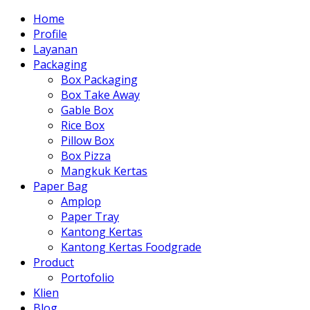
Home
Profile
Layanan
Packaging
Box Packaging
Box Take Away
Gable Box
Rice Box
Pillow Box
Box Pizza
Mangkuk Kertas
Paper Bag
Amplop
Paper Tray
Kantong Kertas
Kantong Kertas Foodgrade
Product
Portofolio
Klien
Blog