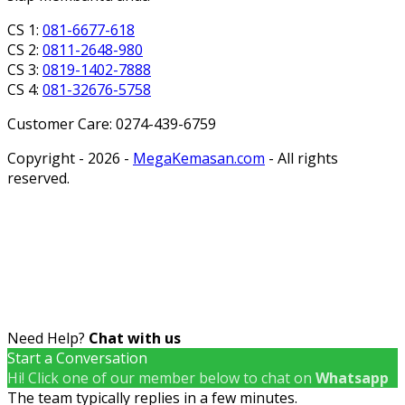
CS 1:
081-6677-618
CS 2:
0811-2648-980
CS 3:
0819-1402-7888
CS 4:
081-32676-5758
Customer Care: 0274-439-6759
Copyright - 2026 -
MegaKemasan.com
- All rights
reserved.
Need Help?
Chat with us
Start a Conversation
Hi! Click one of our member below to chat on
Whatsapp
The team typically replies in a few minutes.