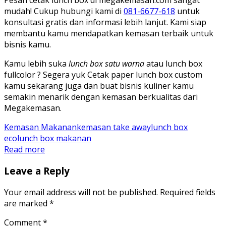
Pesan cetak lunch box di megakemasan.com sangat
mudah! Cukup hubungi kami di
081-6677-618
untuk
konsultasi gratis dan informasi lebih lanjut. Kami siap
membantu kamu mendapatkan kemasan terbaik untuk
bisnis kamu.
Kamu lebih suka
lunch box satu warna
atau lunch box
fullcolor ? Segera yuk Cetak paper lunch box custom
kamu sekarang juga dan buat bisnis kuliner kamu
semakin menarik dengan kemasan berkualitas dari
Megakemasan.
Kemasan Makanan
kemasan take away
lunch box
eco
lunch box makanan
Read more
Leave a Reply
Your email address will not be published.
Required fields
are marked
*
Comment
*