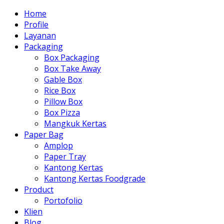
Home
Profile
Layanan
Packaging
Box Packaging
Box Take Away
Gable Box
Rice Box
Pillow Box
Box Pizza
Mangkuk Kertas
Paper Bag
Amplop
Paper Tray
Kantong Kertas
Kantong Kertas Foodgrade
Product
Portofolio
Klien
Blog