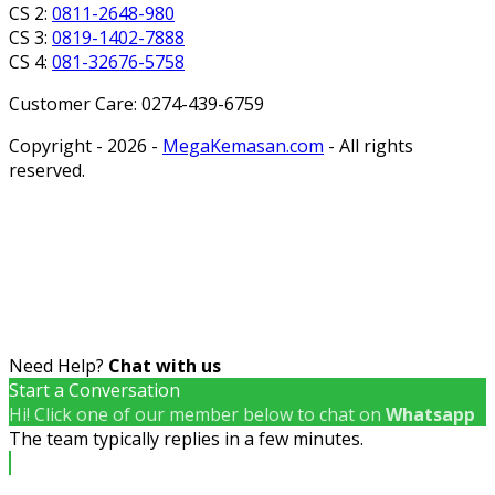
CS 2:
0811-2648-980
CS 3:
0819-1402-7888
CS 4:
081-32676-5758
Customer Care: 0274-439-6759
Copyright - 2026 -
MegaKemasan.com
- All rights
reserved.
Need Help?
Chat with us
Start a Conversation
Hi! Click one of our member below to chat on
Whatsapp
The team typically replies in a few minutes.